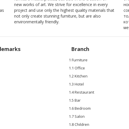
new works of art. We strive for excellence in every
но
kas
project and use only the highest quality materials that
со
not only create stunning furniture, but are also
то
environmentally friendly.
ко
ме
demarks
Branch
1 Furniture
1.1 Office
1.2 Kitchen
1.3 Hotel
1.4 Restaurant
1.5 Bar
1.6 Bedroom
1.7 Salon
1.8 Children