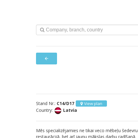
arrow_back
Stand Nr.:
C14/D17
View plan
Country:
Latvia
Mēs specializējamies ne tikai veco mēbeļu šedevru
restaurācijā, bet arī jaunu mākslas darbu radīšanā.