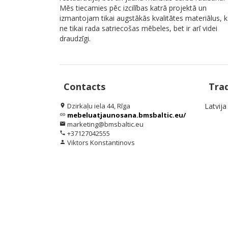
Mēs tiecamies pēc izcilības katrā projektā un
izmantojam tikai augstākās kvalitātes materiālus, 
ne tikai rada satriecošas mēbeles, bet ir arī videi
draudzīgi.
Contacts
Tra
Dzirkaļu iela 44, Rīga
Latvija
location_on
mebeluatjaunosana.bmsbaltic.eu/
link
marketing@bmsbaltic.eu
email
+37127042555
phone
Viktors Konstantinovs
person