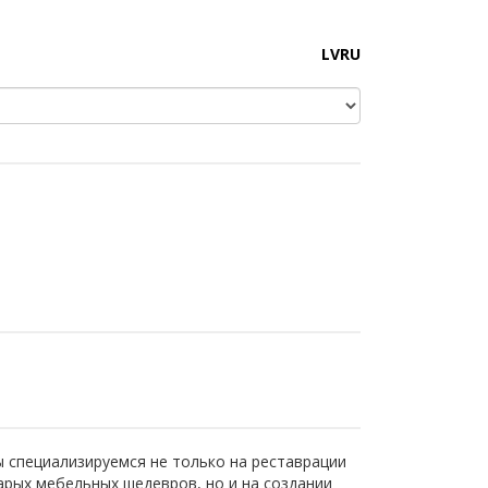
LV
RU
 специализируемся не только на реставрации
арых мебельных шедевров, но и на создании