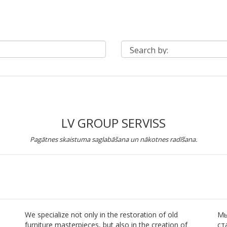
LV GROUP SERVISS
Pagātnes skaistuma saglabāšana un nākotnes radīšana.
We specialize not only in the restoration of old
Мы
furniture masterpieces, but also in the creation of
ст