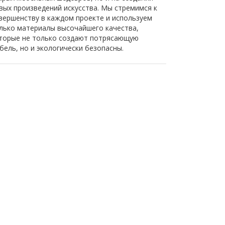
вых произведений искусства. Мы стремимся к
вершенству в каждом проекте и используем
лько материалы высочайшего качества,
торые не только создают потрясающую
бель, но и экологически безопасны.