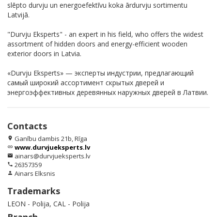
slēpto durvju un energoefektīvu koka ārdurvju sortimentu
Latvijā.
"Durvju Eksperts" - an expert in his field, who offers the widest
assortment of hidden doors and energy-efficient wooden
exterior doors in Latvia.
«Durvju Eksperts» — эксперты индустрии, предлагающий
самый широкий ассортимент скрытых дверей и
энергоэффективных деревянных наружных дверей в Латвии.
Contacts
Ganību dambis 21b, Rīga
location_on
www.durvjueksperts.lv
link
ainars@durvjueksperts.lv
email
26357359
phone
Ainars Elksnis
person
Trademarks
LEON - Polija, CAL - Polija