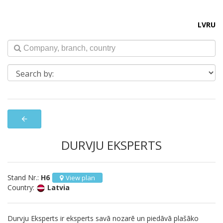
LV
RU
arrow_back
DURVJU EKSPERTS
Stand Nr.:
H6
View plan
Country:
Latvia
Durvju Eksperts ir eksperts savā nozarē un piedāvā plašāko