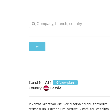
arrow_back
Stand Nr.:
A31
View plan
Country:
Latvia
Iekārtas kreatīvai virtuvei: dizaina ēdienu termotrauk
termosi un izstrādājumi virtuvei - garšīgai, veselīgai