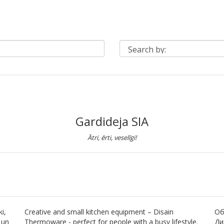
Gardideja SIA
Ātri, ērti, veselīgi!
i,
Creative and small kitchen equipment – Disain
Об
 un
Thermoware - perfect for people with a busy lifestyle.
Ди