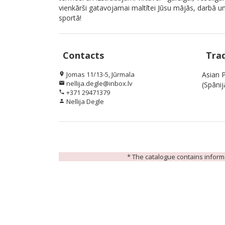
vienkārši gatavojamai maltītei Jūsu mājās, darbā u
sportā!
Contacts
Tra
Jomas 11/13-5, Jūrmala
Asian P
location_on
nellija.degle@inbox.lv
email
(Spāni
+371 29471379
phone
Nellija Degle
person
* The catalogue contains informat