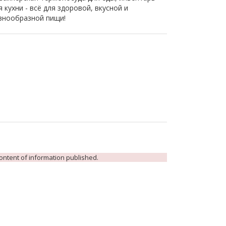
я кухни - всё для здоровой, вкусной и
знообразной пищи!
 content of information published.