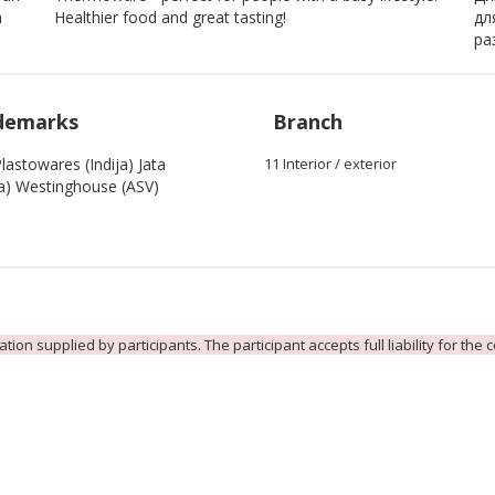
n
Healthier food and great tasting!
дл
ра
demarks
Branch
lastowares (Indija) Jata
11 Interior / exterior
ja) Westinghouse (ASV)
ion supplied by participants. The participant accepts full liability for the