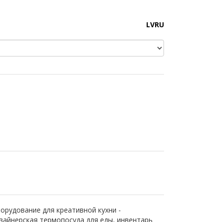
LV
RU
орудование для креативной кухни -
зайнерская термопосуда для еды, инвентарь