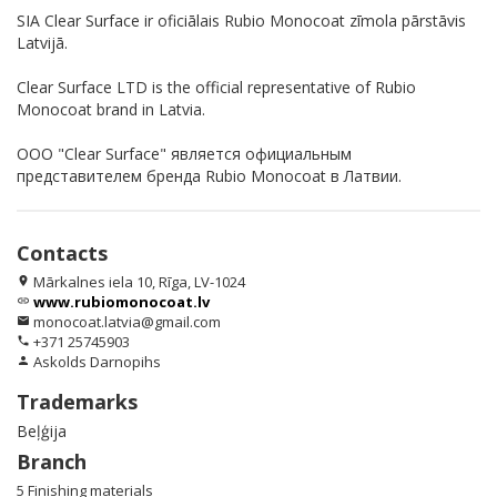
SIA Clear Surface ir oficiālais Rubio Monocoat zīmola pārstāvis
Latvijā.
Clear Surface LTD is the official representative of Rubio
Monocoat brand in Latvia.
ООО "Clear Surface" является официальным
представителем бренда Rubio Monocoat в Латвии.
Contacts
Mārkalnes iela 10, Rīga, LV-1024
location_on
www.rubiomonocoat.lv
link
monocoat.latvia@gmail.com
email
+371 25745903
phone
Askolds Darnopihs
person
Trademarks
Beļģija
Branch
5 Finishing materials