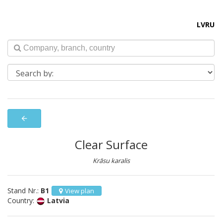
LV
RU
arrow_back
Clear Surface
Krāsu karalis
Stand Nr.:
B1
View plan
Country:
Latvia