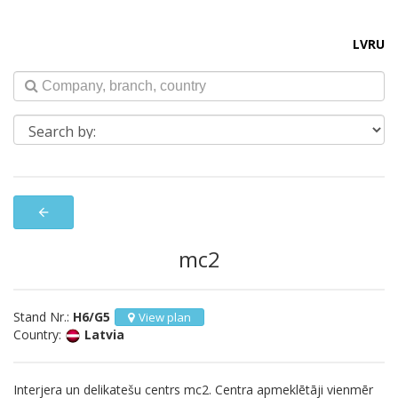
LV
RU
arrow_back
mc2
Stand Nr.:
H6/G5
View plan
Country:
Latvia
Interjera un delikatešu centrs mc2. Centra apmeklētāji vienmēr