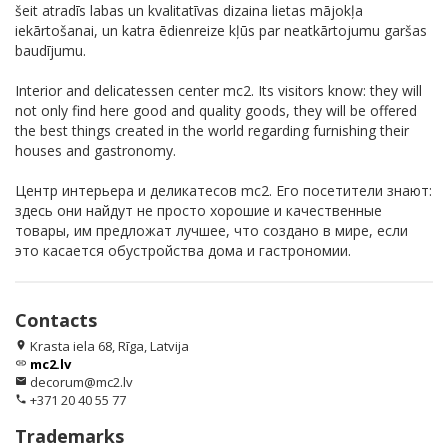
šeit atradīs labas un kvalitatīvas dizaina lietas mājokļa
iekārtošanai, un katra ēdienreize kļūs par neatkārtojumu garšas
baudījumu.
Interior and delicatessen center mc2. Its visitors know: they will
not only find here good and quality goods, they will be offered
the best things created in the world regarding furnishing their
houses and gastronomy.
Центр интерьера и деликатесов mc2. Его посетители знают:
здесь они найдут не просто хорошие и качественные
товары, им предложат лучшее, что создано в мире, если
это касается обустройства дома и гастрономии.
Contacts
Krasta iela 68, Rīga, Latvija
location_on
mc2.lv
link
decorum@mc2.lv
email
+371 20 40 55 77
phone
Trademarks